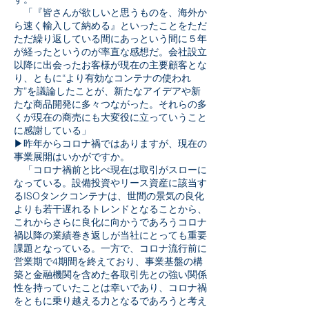
「『皆さんが欲しいと思うものを、海外か
ら速く輸入して納める』といったことをただ
ただ繰り返している間にあっという間に５年
が経ったというのが率直な感想だ。会社設立
以降に出会ったお客様が現在の主要顧客とな
り、ともに“より有効なコンテナの使われ
方”を議論したことが、新たなアイデアや新
たな商品開発に多々つながった。それらの多
くが現在の商売にも大変役に立っていうこと
に感謝している」
▶昨年からコロナ禍ではありますが、現在の
事業展開はいかがですか。
「コロナ禍前と比べ現在は取引がスローに
なっている。設備投資やリース資産に該当す
るISOタンクコンテナは、世間の景気の良化
よりも若干遅れるトレンドとなることから、
これからさらに良化に向かうであろうコロナ
禍以降の業績巻き返しが当社にとっても重要
課題となっている。一方で、コロナ流行前に
営業期で4期間を終えており、事業基盤の構
築と金融機関を含めた各取引先との強い関係
性を持っていたことは幸いであり、コロナ禍
をともに乗り越える力となるであろうと考え