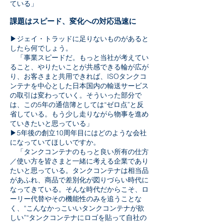
ている」
課題はスピード、変化への対応迅速に
▶ジェイ・トラッドに足りないものがあると
したら何でしょう。
「事業スピードだ。もっと当社が考えてい
ること、やりたいことが共感できる輪が広が
り、お客さまと共用できれば、ISOタンクコ
ンテナを中心とした日本国内の輸送サービス
の取引は変わっていく。そういった部分で
は、この5年の通信簿としては“ゼロ点”と反
省している。もう少し走りながら物事を進め
ていきたいと思っている」
▶5年後の創立10周年目にはどのような会社
になっていてほしいですか。
「タンクコンテナのもっと良い所有の仕方
／使い方を皆さまと一緒に考える企業であり
たいと思っている。タンクコンテナは相当品
があふれ、商品で差別化が図りづらい時代に
なってきている。そんな時代だからこそ、ロ
ーリー代替やその機能性のみを追うことな
く、“こんなかっこいいタンクコンテナが欲
しい”“タンクコンテナにロゴを貼って自社の