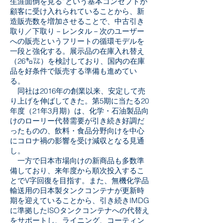
生涯面倒を見る”という基本コンセプトが
顧客に受け入れられていることから、新
造販売数を増加させることで、中古引き
取り／下取り－レンタル－次のユーザー
への販売というフリートの循環モデルを
一段と強化する。展示品の在庫入れ替え
（26㌔㍑）を検討しており、国内の在庫
品を好条件で販売する準備も進めてい
る。
同社は2016年の創業以来、安定して売
り上げを伸ばしてきた。第5期に当たる20
年度（21年3月期）は、化学・石油製品向
けのローリー代替需要が引き続き好調だ
ったものの、飲料・食品分野向けを中心
にコロナ禍の影響を受け減収となる見通
し。
一方で日本市場向けの新商品も多数準
備しており、来年度から順次投入するこ
とでV字回復を目指す。また、無機化学品
輸送用の日本製タンクコンテナが更新時
期を迎えていることから、引き続きIMDG
に準拠したISOタンクコンテナへの代替え
をサポートし、ライニング、コーティン